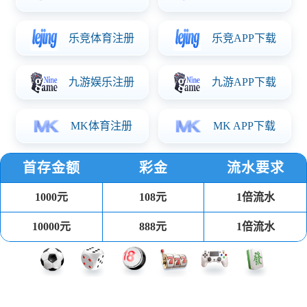
ManBetX网页版 专注于构建一个以赛事内容、数据服务与智
能分析为核心的数字生态平台，聚焦全球体育用户的实时信
息与多终端互动体验。平台以稳定技术架构和合规体系赢得
市场认可，深受ManBetX网页版用户喜爱。
技术驱动，性能优先
平台采用自研系统架构，持续优化加载速度与数据传
输流程，通过部署全球 CDN 加速节点，实现不同地
区高速访问与高并发下的稳定运行，全面提升用户操
作流畅度。