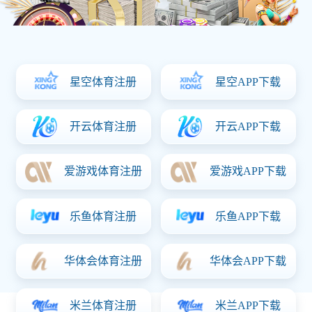
ManBetX网页版 · 值得信赖的体育数
据平台