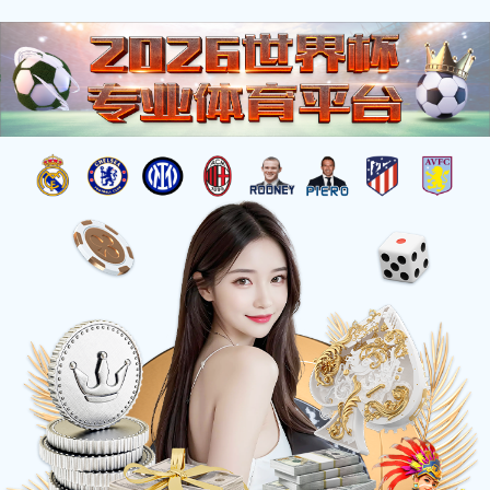
注册入口
全天更新 ·
ManBetX网页
版
赛事实时同步
无论您身在何处，
ManBetX网页版APP
为您带来高
速、高清、稳定的观赛体验。
下载客户端
网页端访问